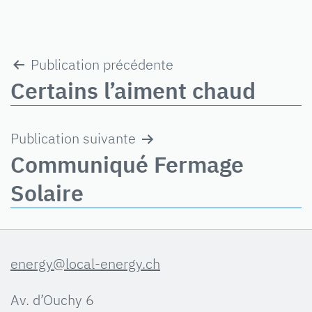
Navigation
Publication précédente
de
Certains l’aiment chaud
l’article
Publication suivante
Communiqué Fermage
Solaire
energy@local-energy.ch
Av. d’Ouchy 6