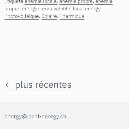
Étiqueté
énergie locale
,
energie propre
,
énergie
propre
,
énergie renouvelable
,
local energy
,
Photovoltaïque
,
Solaire
,
Thermique
plus récentes
Pagination
des
publications
energy@local-energy.ch